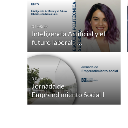
Tipo de archivo multimedia
Subtítulos
Todos los archivos 
Todos
multimedia
01:08:23
Disponible
Inteligencia Artificial y el
Vídeo
futuro laboral |…
No disponibles
Cuestionario
Audio
Imagen
01:49:46
Jornada de
Eventos en directo
Emprendimiento Social I