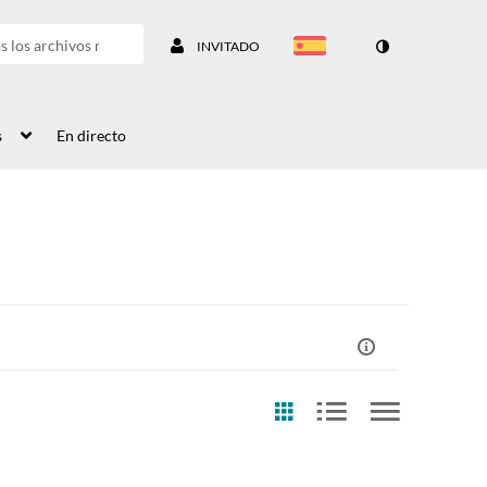
INVITADO
s
En directo