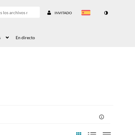
INVITADO
s
En directo