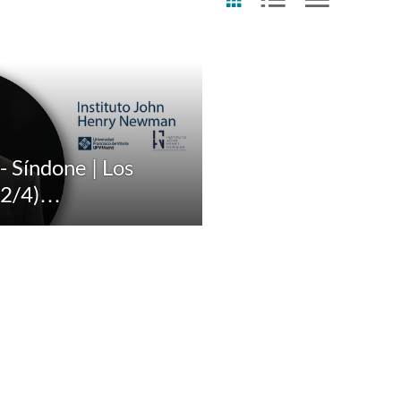
Fecha de última actualización
Cualquier fecha
Los últimos 7 días
- Síndone | Los
(2/4)…
Los últimos 30 días
Personalizar