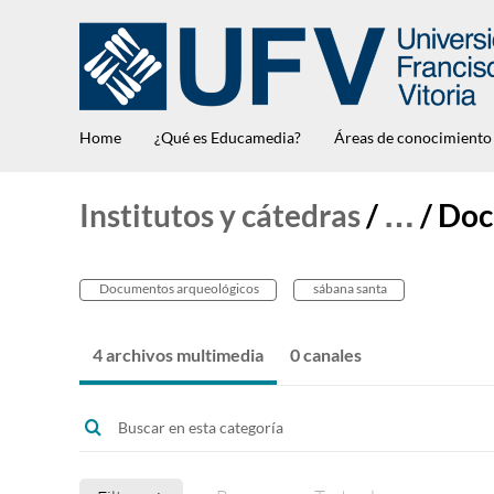
Home
¿Qué es Educamedia?
Áreas de conocimiento
Institutos y cátedras
/
…
/
Doc
Documentos arqueológicos
sábana santa
4 archivos multimedia
0 canales